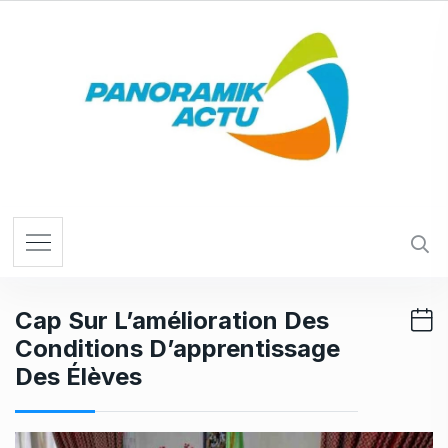
S
k
i
p
t
o
c
o
n
t
e
n
t
Cap Sur L’amélioration Des
Conditions D’apprentissage
Des Élèves