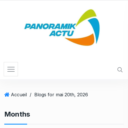
S
k
i
p
t
o
c
o
n
t
e
n
t
Accueil
/
Blogs for mai 20th, 2026
Months