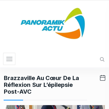
S
k
i
p
t
o
c
o
n
t
e
n
t
Brazzaville Au Cœur De La
Réflexion Sur L’épilepsie
Post-AVC