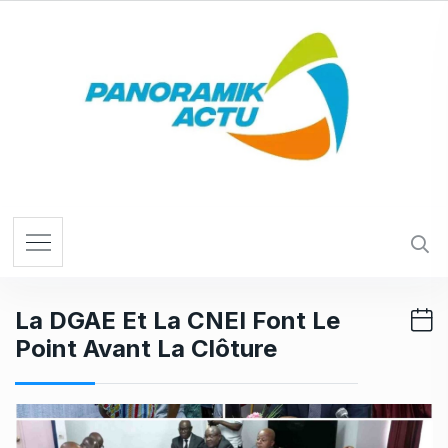
S
k
i
p
t
o
c
o
n
t
e
n
t
La DGAE Et La CNEI Font Le
Point Avant La Clôture